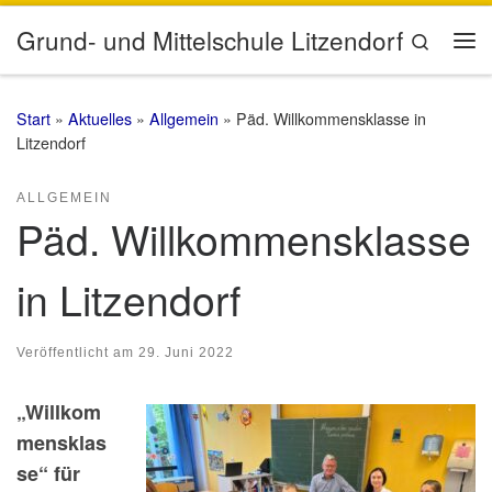
Zum Inhalt springen
Grund- und Mittelschule Litzendorf
Search
Me
Start
»
Aktuelles
»
Allgemein
»
Päd. Willkommensklasse in
Litzendorf
ALLGEMEIN
Päd. Willkommensklasse
in Litzendorf
Veröffentlicht am
29. Juni 2022
„Willkom
mensklas
se“ für