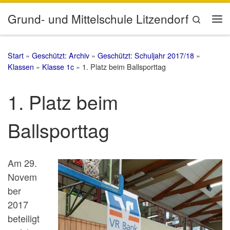
Zum Inhalt springen
Grund- und Mittelschule Litzendorf
Search
Me
Start
»
Geschützt: Archiv
»
Geschützt: Schuljahr 2017/18
»
Klassen
»
Klasse 1c
»
1. Platz beim Ballsporttag
1. Platz beim
Ballsporttag
Am 29.
Novem
ber
2017
beteiligt