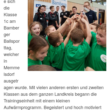
e sich
die
Klasse
1c am
Bamber
ger
Ballspor
ttag,
welcher
in
Memme
lsdorf
ausgetr
agen wurde. Mit vielen anderen ersten und zweiten
Klassen aus dem ganzen Landkreis begann die
Trainingseinheit mit einem kleinen
Aufwärmprogramm. Begeistert und hoch motiviert