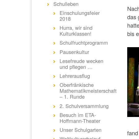
Schulleben
Nach
Einschulungsfeier
das 
2018
hatt
Hurra, wir sind
bis 
Kulturklassen!
Schulfruchtprogramm
Pausenkultur
Lesefreude wecken
und pflegen …
Lehrerausflug
Oberfränkische
Mathematikmeisterschaft
– 1. Runde
2. Schulversammlung
Besuch im ETA-
Hoffmann-Theater
Unser Schulgarten
fand
Weltkulturerbelauf