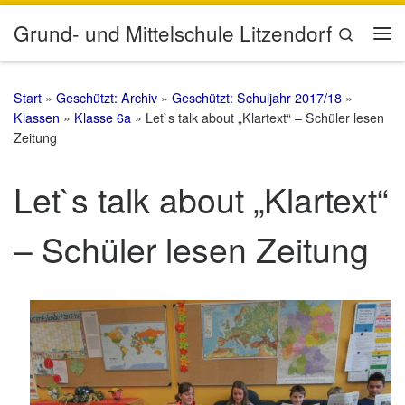
Zum Inhalt springen
Grund- und Mittelschule Litzendorf
Search
Me
Start
»
Geschützt: Archiv
»
Geschützt: Schuljahr 2017/18
»
Klassen
»
Klasse 6a
»
Let`s talk about „Klartext“ – Schüler lesen
Zeitung
Let`s talk about „Klartext“
– Schüler lesen Zeitung