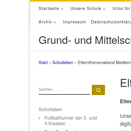
Startseite
Unsere Schule
Infos für
Zum Inhalt springen
Archiv
Impressum
Datenschutzerklär
Grund- und Mittelsc
Start
»
Schulleben
»
Elternthemenabend Medien
El
SUCHE
Suchen …
Elte
Schulleben
Unse
Fußballturnier der 3. und
4.Klassen
digi