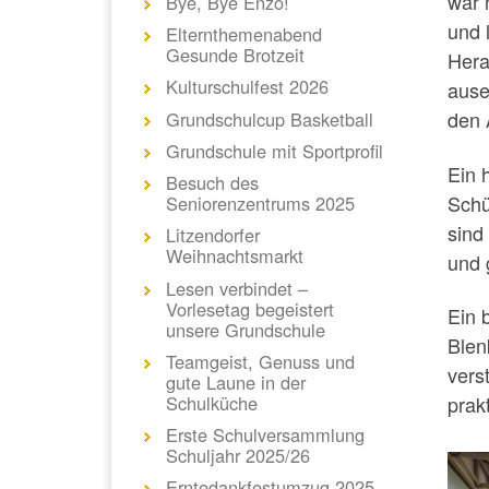
war 
Bye, Bye Enzo!
und 
Elternthemenabend
Gesunde Brotzeit
Hera
Kulturschulfest 2026
ause
den 
Grundschulcup Basketball
Grundschule mit Sportprofil
Ein 
Besuch des
Schü
Seniorenzentrums 2025
sind
Litzendorfer
Weihnachtsmarkt
und 
Lesen verbindet –
Vorlesetag begeistert
Ein 
unsere Grundschule
Blen
Teamgeist, Genuss und
vers
gute Laune in der
Schulküche
prak
Erste Schulversammlung
Schuljahr 2025/26
Erntedankfestumzug 2025