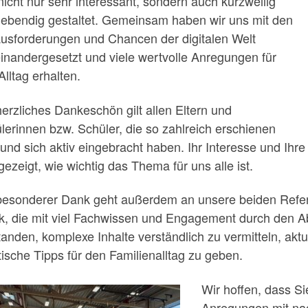
nicht nur sehr interessant, sondern auch kurzweilig
lebendig gestaltet. Gemeinsam haben wir uns mit den
usforderungen und Chancen der digitalen Welt
inandergesetzt und viele wertvolle Anregungen für
Alltag erhalten.
herzliches Dankeschön gilt allen Eltern und
lerinnen bzw. Schüler, die so zahlreich erschienen
 und sich aktiv eingebracht haben. Ihr Interesse und Ih
gezeigt, wie wichtig das Thema für uns alle ist.
besonderer Dank geht außerdem an unsere beiden Refe
k, die mit viel Fachwissen und Engagement durch den A
tanden, komplexe Inhalte verständlich zu vermitteln, akt
tische Tipps für den Familienalltag zu geben.
Wir hoffen, dass Si
Anregungen mit na