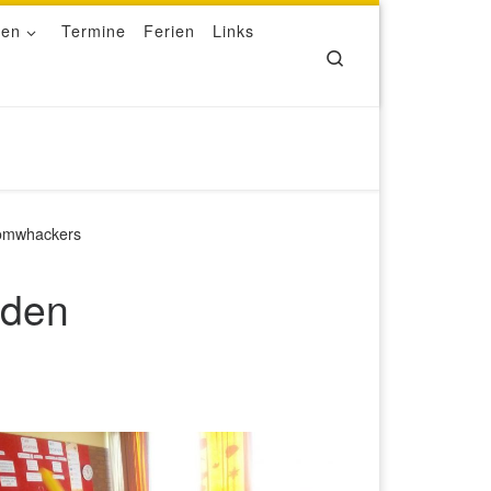
ben
Termine
Ferien
Links
Search
oomwhackers
 den