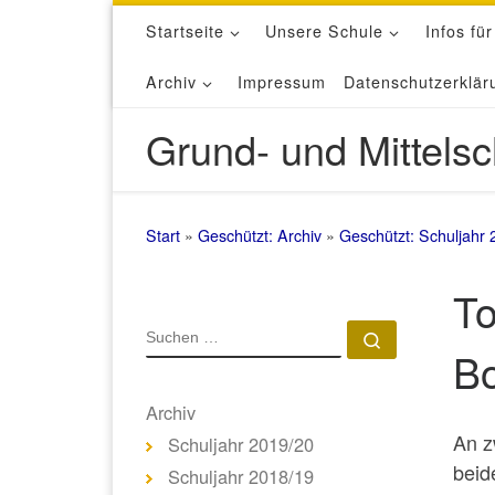
Startseite
Unsere Schule
Infos für
Zum Inhalt springen
Archiv
Impressum
Datenschutzerklär
Grund- und Mittelsc
Start
»
Geschützt: Archiv
»
Geschützt: Schuljahr 
To
SUCHE
Suchen …
B
Archiv
An z
Schuljahr 2019/20
beid
Schuljahr 2018/19