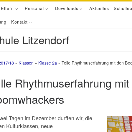
 Eltern
Personal
Downloads
Aktuelles
Schulle
ung
Kontakt
hule Litzendorf
2017/18
»
Klassen
»
Klasse 2a
»
Tolle Rhythmuserfahrung mit den B
lle Rhythmuserfahrung mit
oomwhackers
wei Tagen im Dezember durften wir, die
en Kulturklassen, neue