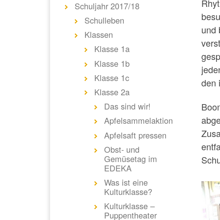
Rhyt
Schuljahr 2017/18
besu
Schulleben
und 
Klassen
vers
Klasse 1a
gesp
Klasse 1b
jeden
Klasse 1c
den 
Klasse 2a
Das sind wir!
Boom
abge
Apfelsammelaktion
Zusa
Apfelsaft pressen
entf
Obst- und
Gemüsetag im
Schu
EDEKA
Was ist eine
Kulturklasse?
Kulturklasse –
Puppentheater