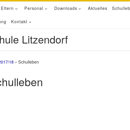
 Eltern
Personal
Downloads
Aktuelles
Schulle
ung
Kontakt
hule Litzendorf
2017/18
»
Schulleben
hulleben