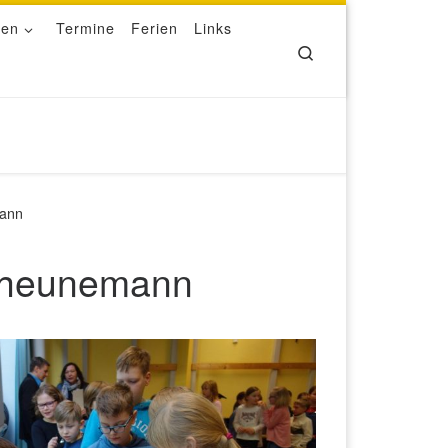
ben
Termine
Ferien
Links
Search
mann
Scheunemann