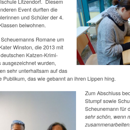
elschule Litzendorf. Diesem
nderen Event durften die
lerinnen und Schüler der 4.
 Klassen beiwohnen.
u Scheuemanns Romane um
Kater Winston, die 2013 mit
deutschen Katzen-Krimi-
s ausgezeichnet wurden,
ten sehr unterhaltsam auf das
e Publikum, das wie gebannt an ihren Lippen hing.
Zum Abschluss beda
Stumpf sowie Schul
Scheunemann für d
sehr schön, wenn m
zusammenarbeiten. 