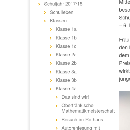
Mitt
Schuljahr 2017/18
beso
Schulleben
Schü
Klassen
– 6.
Klasse 1a
Klasse 1b
Fra
Klasse 1c
den 
Klasse 2a
dem 
Prei
Klasse 2b
wirk
Klasse 3a
jung
Klasse 3b
Klasse 4a
Das sind wir!
Oberfränkische
Mathematikmeisterschaft
Besuch im Rathaus
Autorenlesung mit