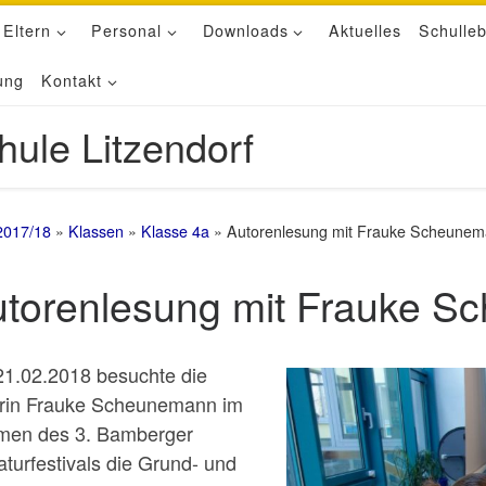
 Eltern
Personal
Downloads
Aktuelles
Schulle
ung
Kontakt
hule Litzendorf
2017/18
»
Klassen
»
Klasse 4a
»
Autorenlesung mit Frauke Scheune
torenlesung mit Frauke 
1.02.2018 besuchte die
rin Frauke Scheunemann im
en des 3. Bamberger
raturfestivals die Grund- und