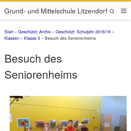
Zum Inhalt springen
Grund- und Mittelschule Litzendorf
Search
Me
Start
»
Geschützt: Archiv
»
Geschützt: Schuljahr 2018/19
»
Klassen
»
Klasse 5
»
Besuch des Seniorenheims
Besuch des
Seniorenheims