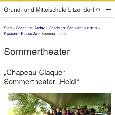
Zum Inhalt springen
Grund- und Mittelschule Litzendorf
Search
Me
Start
»
Geschützt: Archiv
»
Geschützt: Schuljahr 2018/19
»
Klassen
»
Klasse 2a
»
Sommertheater
Sommertheater
„Chapeau-Claque“–
Sommertheater „Heidi“