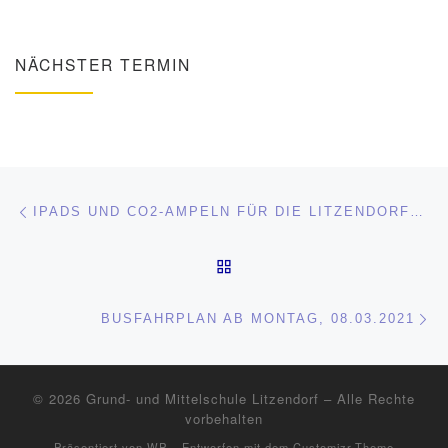
NÄCHSTER TERMIN
Beitragsnavigation
Vorheriger Beitrag
IPADS UND CO2-AMPELN FÜR DIE LITZENDORFER SCHULE
ZURÜCK ZUR BEITRAGSL
Nä
BUSFAHRPLAN AB MONTAG, 08.03.2021
© 2026
Grund- und Mittelschule Litzendorf
– Alle Rechte
vorbehalten
Präsentiert von
WP
– Entworfen mit dem
Customizr-Theme