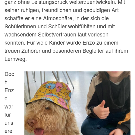
ganz ohne Leistungsdruck weiterzuentwickeln. Mit
seiner ruhigen, freundlichen und geduldigen Art
schaffte er eine Atmosphäre, in der sich die
Schülerinnen und Schüler wohlfühlten und mit
wachsendem Selbstvertrauen laut vorlesen
konnten. Für viele Kinder wurde Enzo zu einem
treuen Zuhörer und besonderen Begleiter auf ihrem
Lernweg.
Doc
h
Enz
o
war
für
uns
ere