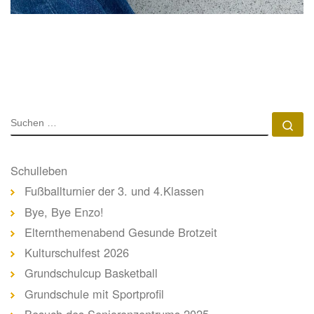
SUCHE
Su
Schulleben
Fußballturnier der 3. und 4.Klassen
Bye, Bye Enzo!
Elternthemenabend Gesunde Brotzeit
Kulturschulfest 2026
Grundschulcup Basketball
Grundschule mit Sportprofil
Besuch des Seniorenzentrums 2025