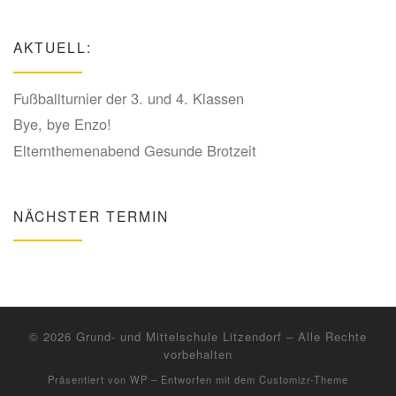
AKTUELL:
Fußballturnier der 3. und 4. Klassen
Bye, bye Enzo!
Elternthemenabend Gesunde Brotzeit
NÄCHSTER TERMIN
© 2026
Grund- und Mittelschule Litzendorf
– Alle Rechte
vorbehalten
Präsentiert von
WP
– Entworfen mit dem
Customizr-Theme