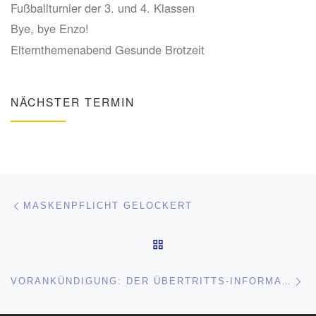
Fußballturnier der 3. und 4. Klassen
Bye, bye Enzo!
Elternthemenabend Gesunde Brotzeit
NÄCHSTER TERMIN
Beitragsnavigation
Vorheriger Beitrag
MASKENPFLICHT GELOCKERT
ZURÜCK ZUR BEITRAGSL
Nä
VORANKÜNDIGUNG: DER ÜBERTRITTS-INFORMATIONSABEND FINDET AM 30.NOVEMBER 2021 STATT!