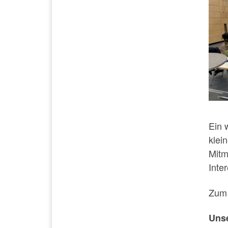
Ein 
klei
Mitm
Inte
Zum 
Unse