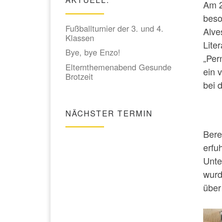
Am 2
beso
Fußballturnier der 3. und 4.
Alve
Klassen
Liter
Bye, bye Enzo!
„Per
Elternthemenabend Gesunde
ein 
Brotzeit
bei 
NÄCHSTER TERMIN
Bere
erfu
Unte
wurd
über