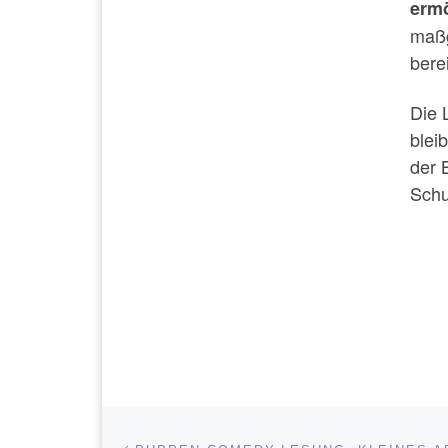
ermö
maßg
bere
Die 
blei
der 
Schu
Beitragsnavigation
Vorheriger Beitrag