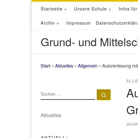
Startseite
Unsere Schule
Infos für
Zum Inhalt springen
Archiv
Impressum
Datenschutzerklär
Grund- und Mittelsc
Start
»
Aktuelles
»
Allgemein
»
Autorenlesung mit
ALL
Au
SUCHE
Suchen …
Gr
Aktuelles
Veröf
AKTUELL: