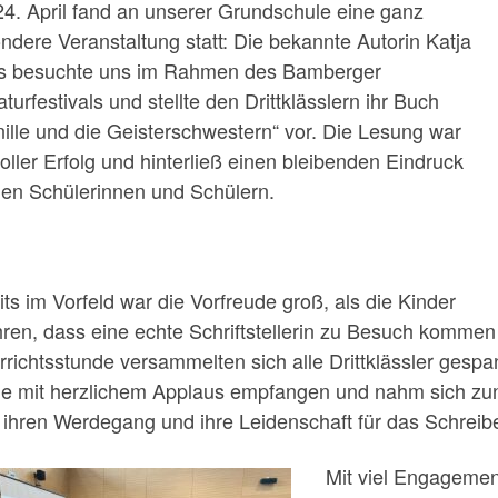
4. April fand an unserer Grundschule eine ganz
ndere Veranstaltung statt: Die bekannte Autorin Katja
s besuchte uns im Rahmen des Bamberger
aturfestivals und stellte den Drittklässlern ihr Buch
nille und die Geisterschwestern“ vor. Die Lesung war
voller Erfolg und hinterließ einen bleibenden Eindruck
den Schülerinnen und Schülern.
its im Vorfeld war die Vorfreude groß, als die Kinder
hren, dass eine echte Schriftstellerin zu Besuch kommen
rrichtsstunde versammelten sich alle Drittklässler gespa
e mit herzlichem Applaus empfangen und nahm sich zunä
 ihren Werdegang und ihre Leidenschaft für das Schreib
Mit viel Engagemen