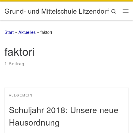
Zum Inhalt springen
Grund- und Mittelschule Litzendorf
Search
Me
Start
»
Aktuelles
»
faktori
faktori
1 Beitrag
ALLGEMEIN
Schuljahr 2018: Unsere neue
Hausordnung