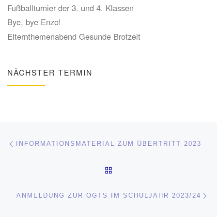
Fußballturnier der 3. und 4. Klassen
Bye, bye Enzo!
Elternthemenabend Gesunde Brotzeit
NÄCHSTER TERMIN
Beitragsnavigation
Vorheriger Beitrag
INFORMATIONSMATERIAL ZUM ÜBERTRITT 2023
ZURÜCK ZUR BEITRAGSL
Nä
ANMELDUNG ZUR OGTS IM SCHULJAHR 2023/24